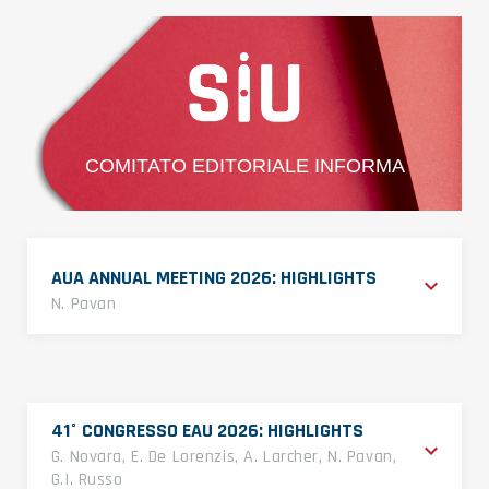
COMITATO EDITORIALE INFORMA
AUA ANNUAL MEETING 2026: HIGHLIGHTS
keyboard_arrow_down
N. Pavan
41° CONGRESSO EAU 2026: HIGHLIGHTS
keyboard_arrow_down
G. Novara, E. De Lorenzis, A. Larcher, N. Pavan,
G.I. Russo