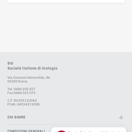
SIU
Società Italiana di Urologia
Via Giovanni Amendola, 46
00185 Roma
Tel. 0686 202 637
Fax 0686 325 073
C.F. 80193110584
P.IVA. 04534151008
add
CHI SIAMO
Organigramma
add
CONDIZIONI GENERALI