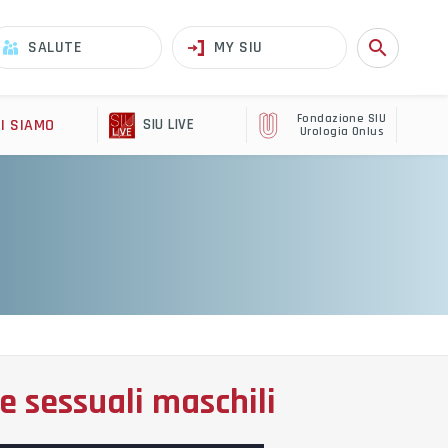
search
SALUTE
MY SIU
Fondazione SIU
I SIAMO
SIU LIVE
Urologia Onlus
 e sessuali maschili