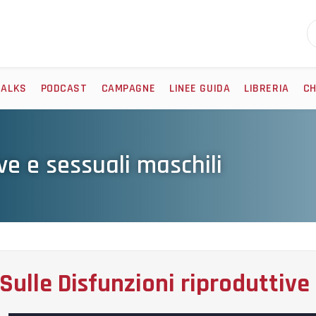
TALKS
PODCAST
CAMPAGNE
LINEE GUIDA
LIBRERIA
CH
ive e sessuali maschili
Sulle Disfunzioni riproduttive