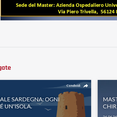
gate
reply
Condividi
NALE SARDEGNA: OGNI
MAST
É UN'ISOLA.
CHIR
26.06.26