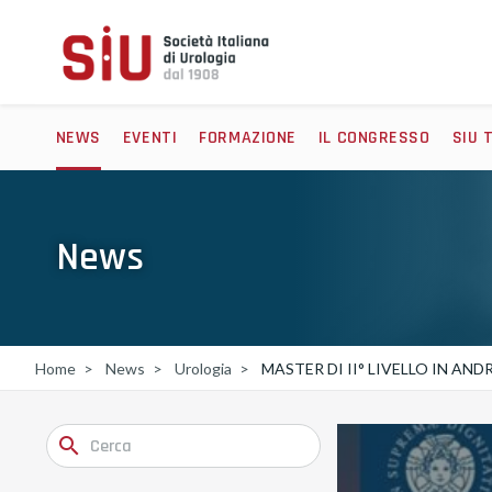
NEWS
EVENTI
FORMAZIONE
IL CONGRESSO
SIU 
News
Home
News
Urologia
MASTER DI II° LIVELLO IN A
search