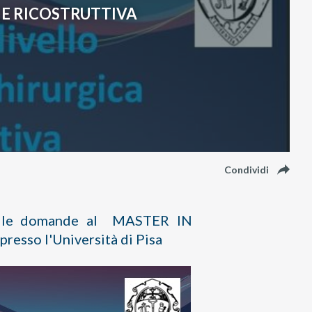
A E RICOSTRUTTIVA
reply
Condividi
 delle domande al MASTER IN
so l'Università di Pisa