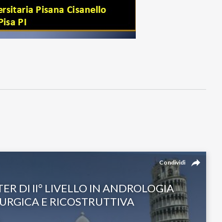
reply
Condividi
ER DI II° LIVELLO IN ANDROLOGIA
URGICA E RICOSTRUTTIVA