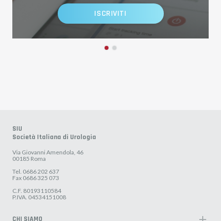
ISCRIVITI
SIU
Società Italiana di Urologia
Via Giovanni Amendola, 46
00185 Roma
Tel. 0686 202 637
Fax 0686 325 073
C.F. 80193110584
P.IVA. 04534151008
add
CHI SIAMO