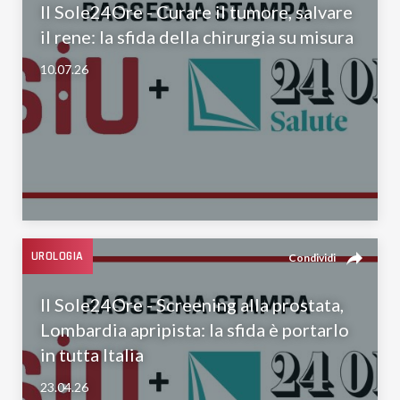
Il Sole24Ore - Curare il tumore, salvare
il rene: la sfida della chirurgia su misura
10.07.26
reply
UROLOGIA
Condividi
Il Sole24Ore - Screening alla prostata,
Lombardia apripista: la sfida è portarlo
in tutta Italia
23.04.26