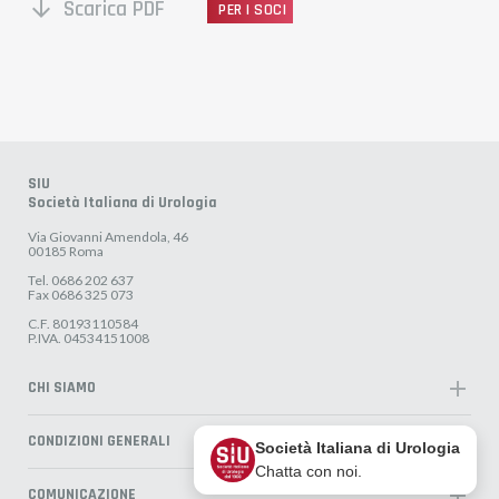
Scarica PDF
arrow_downward
PER I SOCI
SIU
Società Italiana di Urologia
Via Giovanni Amendola, 46
00185 Roma
Tel. 0686 202 637
Fax 0686 325 073
C.F. 80193110584
P.IVA. 04534151008
add
CHI SIAMO
Organigramma
add
CONDIZIONI GENERALI
La storia
Società Italiana di Urologia
Chatta con noi.
Logo
Privacy
add
COMUNICAZIONE