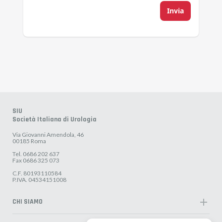
Invia
SIU
Società Italiana di Urologia
Via Giovanni Amendola, 46
00185 Roma
Tel. 0686 202 637
Fax 0686 325 073
C.F. 80193110584
P.IVA. 04534151008
add
CHI SIAMO
Organigramma