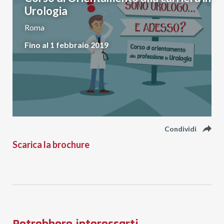
Urologia
Roma
Fino al 1 febbraio 2019
reply
Condividi
Scarica la brochure