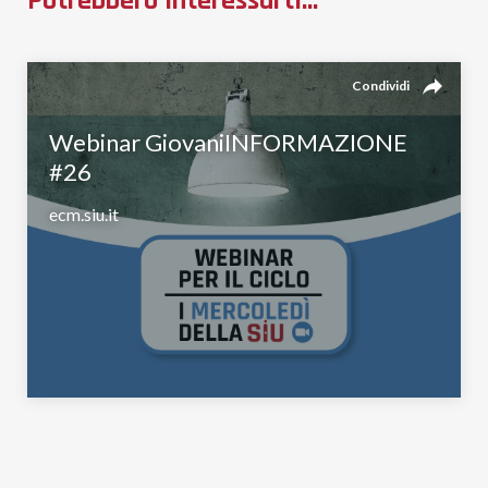
Potrebbero interessarti...
reply
Condividi
Webinar GiovaniINFORMAZIONE
#26
ecm.siu.it