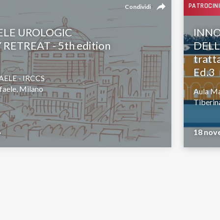
reply
PATROCINI
Condividi
ELE UROLOGIC
INNO
ETREAT - 5th edition
DELL
tratt
Ed.3
ELE - IRCCS
faele, Milano
Aula Ma
Tiberin
6
18 nov