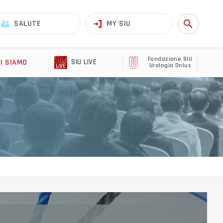
search
SALUTE
MY SIU
Fondazione SIU
I SIAMO
SIU LIVE
Urologia Onlus