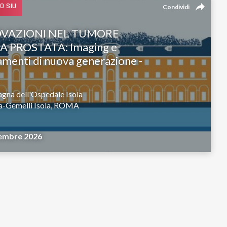
reply
O SIU
Condividi
VAZIONI NEL TUMORE
A PROSTATA: Imaging e
amenti di nuova generazione -
gna dell'Ospedale Isola
a-Gemelli Isola, ROMA
embre 2026