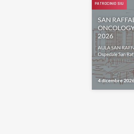
PATROCINIO SIU
SAN RAFFA
ONCOLOGY R
2026
AULA SAN RAFFA
Ospedale San Raf
4 dicembre 202