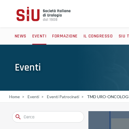
NEWS
EVENTI
FORMAZIONE
IL CONGRESSO
SIU 
Eventi
Home
Eventi
Eventi Patrocinati
TMD URO-ONCOLOGIC
search